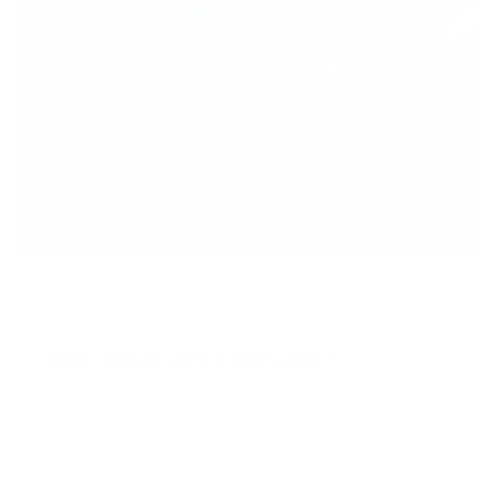
23/12/2023
HOT, VOUS AVEZ DIT HOT ?
De la boue, de la nuit, du froid, un balisage digne de
l'UTMB. C'était la HOT !