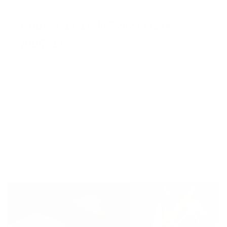
COURSE DE LA VIE 2023 (16KM
DIURNE)
Ce 16km du dimanche s’annonçait sous un froid
soleil. Au rayon des satisfactions nous noterons la
belle performance de Luc Barreteau en 1h37. Bien
joué Lucio. Devant nous avons « l’inaltérable » (le
fameux inaltérable), Marc Boursereau qui s’impose
en 1h02, devant Nathan Graton en 1h03. Thomas
lardeux est 19ème en 1h16,...