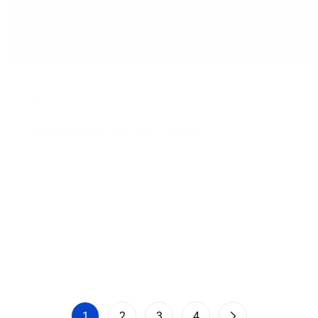
15/12/2023
COURSE DE LA VIE 2023
1875. Le président Mac Mahon constate les dégâts
de la crue de la Garonne. Le Président : « Que d’eau !
Que d’eau ! » Le préfet : « Et encore Monsieur le
Président vous n’en voyez que le dessus ! » On ne
pourra pas trouver meilleure illustration pour notre
chère course de...
1
2
3
4