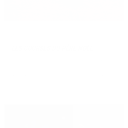
24/12/2023
LES COURSES DU PÈRE NOËL
Pendant que les derniers coureurs de la Hot de Noël
franchissaient mares de boues et buses remplies
d'eau glacée sous l'autoroute, les courses du père
Noël se poursuivaient.