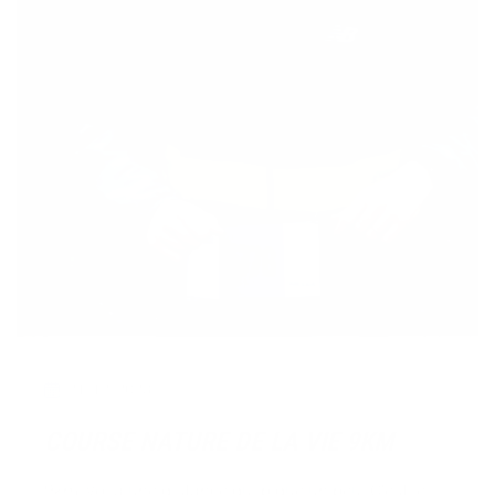
21/12/2023
COURSE NATURE DE LA VIE 9KM
9km, voilà une distance qui pique un peu. C’est le
genre de distance que l’on sert en apéritif. Une paire