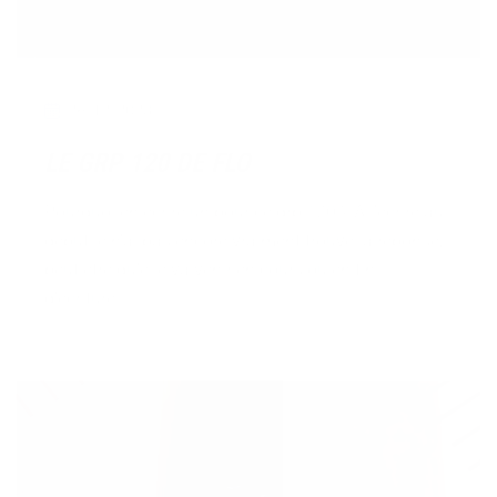
26/12/2023
LE GRP 120 DE FLO
Pourquoi en écrire un pour ce grp 120 ? A l'écrire au
début je n'ai pas encore vraiment trouvé la réponse,
peut être qu'elle va venir en cours ou en fin
d'écriture.