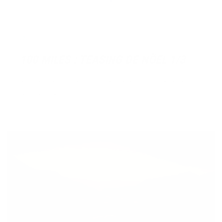
27/12/2023
100 MILES : TEASING DE NÖEL 1/3
Inscriptions à venir le 31 décembre. Ca sent bon le
défi entre potes !