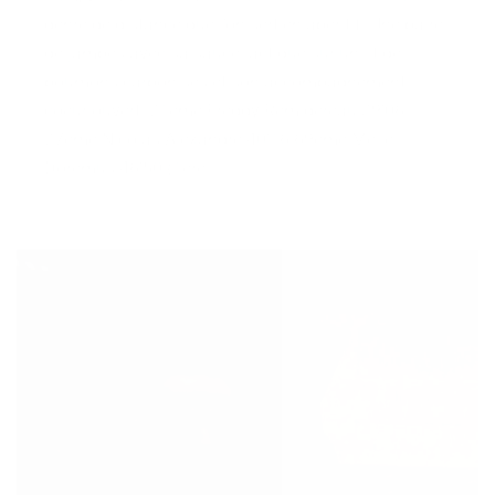
de jambes avec sa sauce lactique sur un lit de
poumons carbonisés et son accompagnement
coeur ouvert. 21ème Freddy Remigereau 39’06
27ème Nicolas Alexandre 40’16 69ème Melle
Doremus 46’50 (1ère...