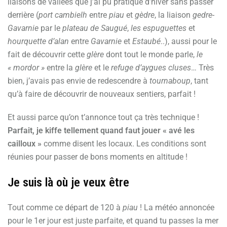
liaisons de vallées que j’ai pu pratiqué d’hiver sans passer
derrière (
port cambielh
entre
piau
et
gèdre
, la liaison
gedre-
Gavarnie
par le
plateau de Saugué
,
les espuguettes
et
hourquette d’alan
entre
Gavarnie
et
Estaubé
..), aussi pour le
fait de découvrir cette
glère
dont tout le monde parle,
le
« mordor »
entre la
glère
et le
refuge d’aygues cluses
… Très
bien, j’avais pas envie de redescendre à
tournaboup
, tant
qu’à faire de découvrir de nouveaux sentiers, parfait !
Et aussi parce qu’on t’annonce tout ça très technique !
Parfait, je kiffe tellement quand faut jouer « avé les
cailloux »
comme disent les locaux. Les conditions sont
réunies pour passer de bons moments en altitude !
Je suis là où je veux être
Tout comme ce départ de 120 à
piau
! La météo annoncée
pour le 1er jour est juste parfaite, et quand tu passes la mer