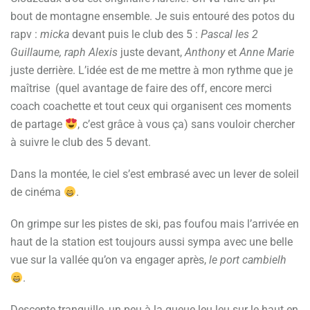
bout de montagne ensemble. Je suis entouré des potos du
rapv :
micka
devant puis le club des 5 :
Pascal les 2
Guillaume, raph Alexis
juste devant,
Anthony
et
Anne Marie
juste derrière. L’idée est de me mettre à mon rythme que je
maîtrise (quel avantage de faire des off, encore merci
coach coachette et tout ceux qui organisent ces moments
de partage
, c’est grâce à vous ça) sans vouloir chercher
à suivre le club des 5 devant.
Dans la montée, le ciel s’est embrasé avec un lever de soleil
de cinéma
.
On grimpe sur les pistes de ski, pas foufou mais l’arrivée en
haut de la station est toujours aussi sympa avec une belle
vue sur la vallée qu’on va engager après,
le port cambielh
.
Descente tranquille, un peu à la queue leu leu sur le haut en