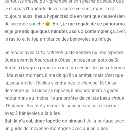
surtout
le massif du vignemale
et son
glacier d’ossoue
que
je n’ai pas l’habitude de voir sur ce versant, mais il est
toujours aussi beau, hyper crédible en tant que cauterésien
de seconde souche
. Bref,
je me régale de ce panorama
et je prends quelques minutes assis à contempler ça
avec
le ravito et la top ambiance des bénévoles au refuge.
Je repars avec
Mika Daheron
juste derrière qui me reprend.
Juste avant la
hourquette d’Alan
, je trouve un poto de
St
André d’Ornay
en pause au bord du sentier, les yeux fermés
. Mauvais moment, il me dit qu’il va arrêter, mais c’est que
là, pour arrêter, l’helico viendra pas te chercher là ! A sa
demande, je le laisse se reposer, il abandonnera à
gèdre
retour mais au moins il aura profiter de ce très beau
cirque
d’Estaubé
. Avant d’y rentrer, le passage au col est génial
avec 2 bénévoles à la bière.
Bah là y’a col, donc topette de pineau !
Je la partage avec
un guide de moyenne montagne avec qui on a des