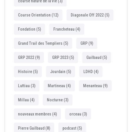
course nature de la vie
(3)
Course Orientation
(12)
Diagonale Off 2022
(5)
Fondation
(5)
Francheteau
(4)
Grand Trail des Templiers
(5)
GRP
(9)
GRP 2022
(9)
GRP 2023
(5)
Guilbaud
(5)
Histoire
(5)
Jourdain
(5)
LDHD
(4)
Luttiau
(3)
Martineau
(4)
Menanteau
(9)
Millau
(4)
Nocturne
(3)
nouveaux membres
(4)
orceau
(3)
Pierre Guilbaud
(8)
podcast
(5)