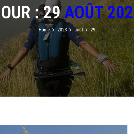
OUR : 29
AOÛT 202
Home
2023
août
29