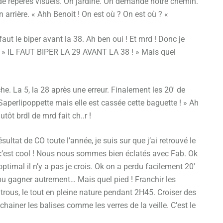
 de repères visuels. On jardine. On demande notre chemin.
 arrière. « Ahh Benoit ! On est où ? On est où ? «
 faut le biper avant la 38. Ah ben oui ! Et mrd ! Donc je
os : » IL FAUT BIPER LA 29 AVANT LA 38 ! » Mais quel
e. La 5, la 28 après une erreur. Finalement les 20′ de
« Saperlipoppette mais elle est cassée cette baguette ! » Ah
utôt brdl de mrd fait ch..r !
ésultat de CO toute l’année, je suis sur que j’ai retrouvé le
c’est cool ! Nous nous sommes bien éclatés avec Fab. Ok
optimal il n’y a pas je crois. Ok on a perdu facilement 20′
 pu gagner autrement… Mais quel pied ! Franchir les
s trous, le tout en pleine nature pendant 2H45. Croiser des
nchainer les balises comme les verres de la veille. C’est le