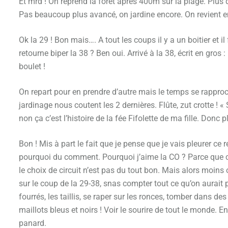
Et mrd ! On reprend la forêt après 400m sur la plage. Plus
Pas beaucoup plus avancé, on jardine encore. On revient en
Ok la 29 ! Bon mais…. A tout les coups il y a un boitier et il
retourne biper la 38 ? Ben oui. Arrivé à la 38, écrit en gr
boulet !
On repart pour en prendre d’autre mais le temps se rapproch
jardinage nous coutent les 2 dernières. Flûte, zut crotte ! 
non ça c’est l’histoire de la fée Fifolette de ma fille. Donc pl
Bon ! Mis à part le fait que je pense que je vais pleurer ce r
pourquoi du comment. Pourquoi j’aime la CO ? Parce que 
le choix de circuit n’est pas du tout bon. Mais alors moins 
sur le coup de la 29-38, snas compter tout ce qu’on aurait
fourrés, les taillis, se raper sur les ronces, tomber dans de
maillots bleus et noirs ! Voir le sourire de tout le monde. E
panard.