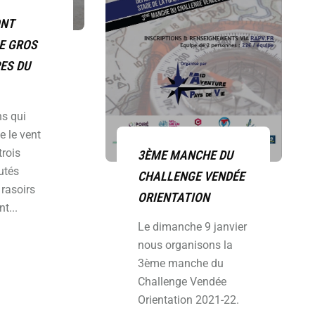
ONT
LE GROS
ES DU
ns qui
e le vent
trois
3ÈME MANCHE DU
utés
CHALLENGE VENDÉE
rasoirs
ORIENTATION
t...
Le dimanche 9 janvier
nous organisons la
3ème manche du
Challenge Vendée
Orientation 2021-22.