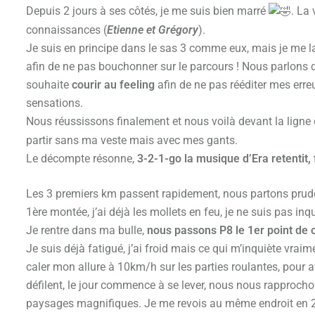
Depuis 2 jours à ses côtés, je me suis bien marré
. La 
connaissances (
Etienne et Grégory
).
Je suis en principe dans le sas 3 comme eux, mais je me la
afin de ne pas bouchonner sur le parcours ! Nous parlons 
souhaite
courir au feeling
afin de ne pas rééditer mes err
sensations.
Nous réussissons finalement et nous voilà devant la ligne d
partir sans ma veste mais avec mes gants.
Le décompte résonne,
3-2-1-go la musique d’Era retentit,
Les 3 premiers km passent rapidement, nous partons pr
1ère montée, j’ai déjà les mollets en feu, je ne suis pas inqu
Je rentre dans ma bulle,
nous passons P8 le 1er point de 
Je suis déjà fatigué, j’ai froid mais ce qui m’inquiète vraim
caler mon allure à 10km/h sur les parties roulantes, pour 
défilent, le jour commence à se lever, nous nous rapproch
paysages magnifiques. Je me revois au même endroit en 201