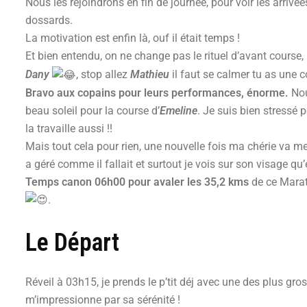
Nous les rejoindrons en fin de journée, pour voir les arrivé
dossards.
La motivation est enfin là, ouf il était temps !
Et bien entendu, on ne change pas le rituel d’avant course,
Dany
, stop allez
Mathieu
il faut se calmer tu as une 
Bravo aux copains pour leurs performances, énorme.
Nou
beau soleil pour la course d’
Emeline
. Je suis bien stressé p
la travaille aussi !!
Mais tout cela pour rien, une nouvelle fois ma chérie va me
a géré comme il fallait et surtout je vois sur son visage qu’el
Temps canon 06h00 pour avaler les 35,2 kms
de ce Marat
.
Le Départ
Réveil à 03h15, je prends le p’tit déj avec une des plus g
m’impressionne par sa sérénité !