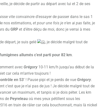
veille, je décide de partir au départ avec lui et 2 de ses
isse vite convaincre d’essayer de passer dans le sas 1
de nos estimations,
et pour une fois je n‘en ai pas faite
, je
eurs du
GRP
et d’être déçu de moi, donc je verrai à mes
e départ, je suis gelé
, je décide malgré tout de
 fumigènes allumés c’est parti pour 82 km
.
udemment avec
Grégory
10-11 km/h jusqu’au début de la
iet car cela m’arrive toujours !
contrôle en 53’
! Pause pipi et je perds de vue
Grégory
.
ent c’est que je n’ai pas de jus ! Je décide malgré tout de
avancer un maximum, et tanpis si je dois péter. Les km
ons de
Peyreleau
où mes yeux pétillent sous les
6 en train de râler car cela bouchonnait, mais là nickel