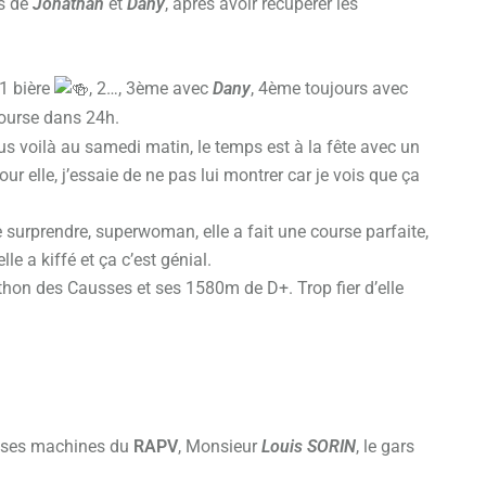
es de
Jonathan
et
Dany
, après avoir récupérer les
 1 bière
, 2…, 3ème avec
Dany
, 4ème toujours avec
course dans 24h.
s voilà au samedi matin, le temps est à la fête avec un
our elle, j’essaie de ne pas lui montrer car je vois que ça
 surprendre, superwoman, elle a fait une course parfaite,
le a kiffé et ça c’est génial.
hon des Causses et ses 1580m de D+. Trop fier d’elle
rosses machines du
RAPV
, Monsieur
Louis SORIN
, le gars