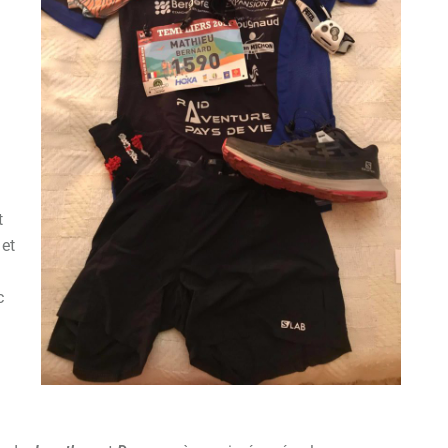
t
 et
c