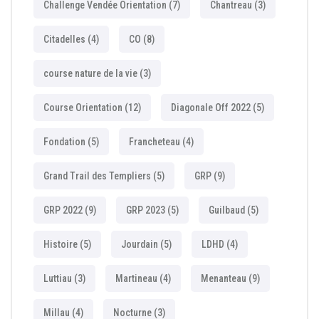
Challenge Vendée Orientation
(7)
Chantreau
(3)
Citadelles
(4)
CO
(8)
course nature de la vie
(3)
Course Orientation
(12)
Diagonale Off 2022
(5)
Fondation
(5)
Francheteau
(4)
Grand Trail des Templiers
(5)
GRP
(9)
GRP 2022
(9)
GRP 2023
(5)
Guilbaud
(5)
Histoire
(5)
Jourdain
(5)
LDHD
(4)
Luttiau
(3)
Martineau
(4)
Menanteau
(9)
Millau
(4)
Nocturne
(3)