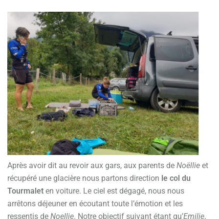
Après avoir dit au revoir aux gars, aux parents de
Noëllie
et
récupéré une glacière nous partons direction
le col du
Tourmalet
en voiture. Le ciel est dégagé, nous nous
arrêtons déjeuner en écoutant toute l’émotion et les
ressentis de
Noellie
. Notre objectif suivant étant qu’
Emilie
,