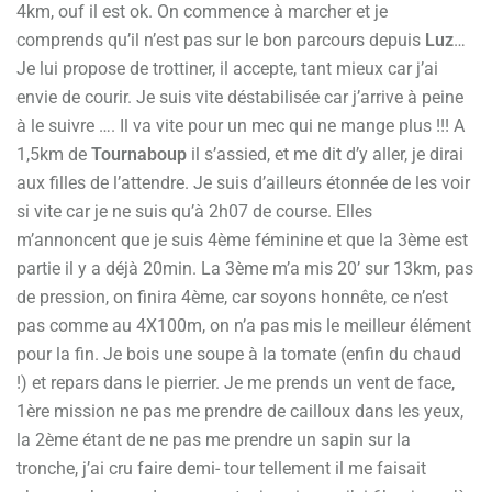
4km, ouf il est ok. On commence à marcher et je
comprends qu’il n’est pas sur le bon parcours depuis
Luz
…
Je lui propose de trottiner, il accepte, tant mieux car j’ai
envie de courir. Je suis vite déstabilisée car j’arrive à peine
à le suivre …. Il va vite pour un mec qui ne mange plus !!! A
1,5km de
Tournaboup
il s’assied, et me dit d’y aller, je dirai
aux filles de l’attendre. Je suis d’ailleurs étonnée de les voir
si vite car je ne suis qu’à 2h07 de course. Elles
m’annoncent que je suis 4ème féminine et que la 3ème est
partie il y a déjà 20min. La 3ème m’a mis 20’ sur 13km, pas
de pression, on finira 4ème, car soyons honnête, ce n’est
pas comme au 4X100m, on n’a pas mis le meilleur élément
pour la fin. Je bois une soupe à la tomate (enfin du chaud
!) et repars dans le pierrier. Je me prends un vent de face,
1ère mission ne pas me prendre de cailloux dans les yeux,
la 2ème étant de ne pas me prendre un sapin sur la
tronche, j’ai cru faire demi- tour tellement il me faisait