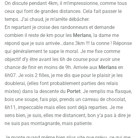
On discute pendant 4km, il m’impressionne, comme tous
ceux qui font de grandes distances. Cela fait passer le
temps. J’ai chaud, je m’arrête débâcher.
En repartant je croise des randonneurs et demande
combien il reste de km pour les
Merlans
, la dame me
répond que je suis arrivée…dans 3km !!! la conne ! Réponse
qui généralement te sape le moral. Je me fixe comme
objectif d’y être avant les 6h de course pour avoir une
chance de finir en moins de 9h. Arrivée aux
Merlans
en
6h07. Je vois 2 filles, je me dis que pour le plaisir je les
doublerai, (elles font probablement parties des relais
mixtes) dans la descente du
Portet
. Je remplis ma flasque,
bois une soupe, fais pipi, prends un carreau de chocolat,
6h11, impeccable mais elles sont déjà reparties. Je me
sens bien, je suis, elles me distancent, bon y’a pas à dire je
ne suis pas montagnarde, mais patiente.
Je monte quand même bien plus vite que prévu, ce qui me