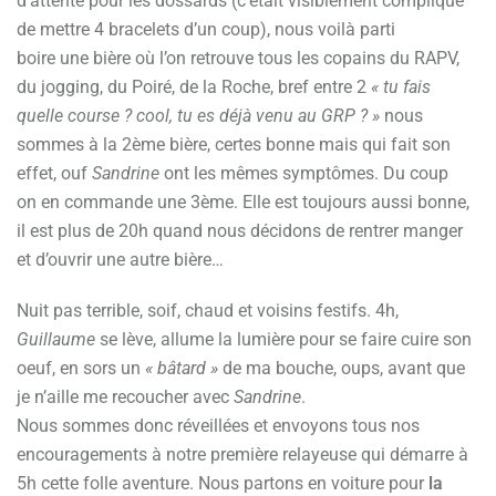
d’attente pour les dossards (c’était visiblement compliqué
de mettre 4 bracelets d’un coup), nous voilà parti
boire une bière où l’on retrouve tous les copains du RAPV,
du jogging, du Poiré, de la Roche, bref entre 2
« tu fais
quelle course ? cool, tu es déjà venu au GRP ? »
nous
sommes à la 2ème bière, certes bonne mais qui fait son
effet, ouf
Sandrine
ont les mêmes symptômes. Du coup
on en commande une 3ème. Elle est toujours aussi bonne,
il est plus de 20h quand nous décidons de rentrer manger
et d’ouvrir une autre bière…
Nuit pas terrible, soif, chaud et voisins festifs. 4h,
Guillaume
se lève, allume la lumière pour se faire cuire son
oeuf, en sors un
« bâtard »
de ma bouche, oups, avant que
je n’aille me recoucher avec
Sandrine
.
Nous sommes donc réveillées et envoyons tous nos
encouragements à notre première relayeuse qui démarre à
5h cette folle aventure. Nous partons en voiture pour
la