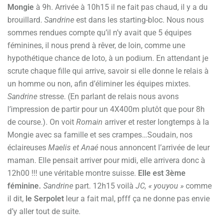
Mongie
à 9h. Arrivée à 10h15 il ne fait pas chaud, il y a du
brouillard.
Sandrine
est dans les starting-bloc. Nous nous
sommes rendues compte qu’il n’y avait que 5 équipes
féminines, il nous prend à rêver, de loin, comme une
hypothétique chance de loto, à un podium. En attendant je
scrute chaque fille qui arrive, savoir si elle donne le relais à
un homme ou non, afin d’éliminer les équipes mixtes.
Sandrine
stresse. (En parlant de relais nous avons
l’impression de partir pour un 4X400m plutôt que pour 8h
de course.). On voit
Romain
arriver et rester longtemps à la
Mongie avec sa famille et ses crampes…Soudain, nos
éclaireuses
Maelis et Anaé
nous annoncent l’arrivée de leur
maman. Elle pensait arriver pour midi, elle arrivera donc à
12h00 !!! une véritable montre suisse.
Elle est 3ème
féminine.
Sandrine
part. 12h15 voilà
JC, « youyou »
comme
il dit,
le Serpolet
leur a fait mal, pfff ça ne donne pas envie
d’y aller tout de suite.