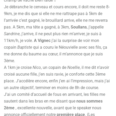
champ de vache bien raide !!
Je débranche le cerveau et cours encore, il doit me reste 8-
9km, je me dis que si elle ne me rattrape pas à 5km de
l’arrivée c’est gagné, le brouillard arrive, elle ne me reverra
pas. A 5km, ma tête a gagné, à 3km,
Soullans
, j’appelle
Sandrine
, j’arrive, il ne peut plus rien m’arriver, je suis à
11km/h, je vole.
A Vignec
j’ai la surprise de voir mon
copain
Baptiste
qui a couru le Néouvielle avec ses fils, ça
me donne du baume au cœur, il m’annonce que je suis
3ème.
A 1km je croise
Nico
, un copain de
Noellie
, il me dit n’avoir
croisé aucune fille, j’en suis ravie, je conforte cette 3ème
place. J’accélère encore, enfin j’en ai l’impression, mais j’ai
un autre objectif, terminer en moins de 8h de course.
J’ai un comité d’accueil de fous en arrivant, les filles me
sautent dans les bras en me disant que
nous sommes
2ème
, excellente nouvelle, avant que le speaker nous
annonce officiellement notre
première place
. (Les