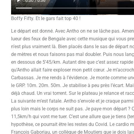
Boffy Fifty. Et le gars fait top 40 !
Le départ est donné. Avec Antho on ne se lâche pas. Ameno a 
lueur des feux de Bengale avec cette musique qui vous pre
n’est plus vraiment là. Bien placés dans le sas de départ
de mètres et nous faisons pas mal doubler. Puis nous lanço
en dessous de 5’45/km. Autant dire que c’est assez rapide
qu’Antho allait faire exploser mon petit cœur. Je m’accroc
Carbassas. Je me rends à l’évidence. Je monte comme une 
le GRP. 10m. 20m. 50m. Je stabilise à peu près l’écart. Mais 
déjà chaud. Un vrai torrent. Sur le plateau je relance et r
La suivante m’est fatale. Antho s’envole et je craque parmi
plus loin mais le corps ne suit pas. Je paye mon départ ?
11,5km/h qui vont me tuer. C’est une allure que je tiens (te
hypothèse, ce pourrait être les restes du Covid. Le cardio mo
François Gaboriau, un collègue de Moutiers que je dois laiss