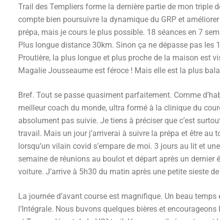
Trail des Templiers forme la dernière partie de mon triple dé
compte bien poursuivre la dynamique du GRP et améliorer ma
prépa, mais je cours le plus possible. 18 séances en 7 sem
Plus longue distance 30km. Sinon ça ne dépasse pas les 15k
Proutière, la plus longue et plus proche de la maison est v
Magalie Jousseaume est féroce ! Mais elle est la plus balai
Bref. Tout se passe quasiment parfaitement. Comme d’hab
meilleur coach du monde, ultra formé à la clinique du coure
absolument pas suivie. Je tiens à préciser que c’est surtou
travail. Mais un jour j’arriverai à suivre la prépa et être 
lorsqu’un vilain covid s’empare de moi. 3 jours au lit et 
semaine de réunions au boulot et départ après un dernier é
voiture. J’arrive à 5h30 du matin après une petite sieste de
La journée d’avant course est magnifique. Un beau temps et 
l’Intégrale. Nous buvons quelques bières et encourageons L