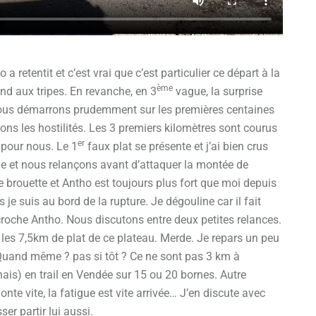
retentit et c’est vrai que c’est particulier ce départ à la
ème
nd aux tripes. En revanche, en 3
vague, la surprise
 nous démarrons prudemment sur les premières centaines
ns les hostilités. Les 3 premiers kilomètres sont courus
er
 pour nous. Le 1
faux plat se présente et j’ai bien crus
he et nous relançons avant d’attaquer la montée de
brouette et Antho est toujours plus fort que moi depuis
je suis au bord de la rupture. Je dégouline car il fait
accroche Antho. Nous discutons entre deux petites relances.
 les 7,5km de plat de ce plateau. Merde. Je repars un peu
 Quand même ? pas si tôt ? Ce ne sont pas 3 km à
nais) en trail en Vendée sur 15 ou 20 bornes. Autre
nte vite, la fatigue est vite arrivée… J’en discute avec
er partir lui aussi.