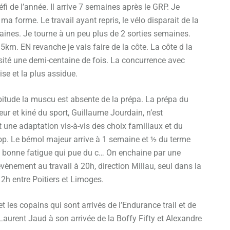
fi de l’année. Il arrive 7 semaines après le GRP. Je
 forme. Le travail ayant repris, le vélo disparait de la
aines. Je tourne à un peu plus de 2 sorties semaines.
m. EN revanche je vais faire de la côte. La côte d la
isité une demi-centaine de fois. La concurrence avec
se et la plus assidue.
itude la muscu est absente de la prépa. La prépa du
ur et kiné du sport, Guillaume Jourdain, n’est
t une adaptation vis-à-vis des choix familiaux et du
au top. Le bémol majeur arrive à 1 semaine et ½ du terme
une bonne fatigue qui pue du c… On enchaine par une
vènement au travail à 20h, direction Millau, seul dans la
 2h entre Poitiers et Limoges.
les copains qui sont arrivés de l’Endurance trail et de
aurent Jaud à son arrivée de la Boffy Fifty et Alexandre