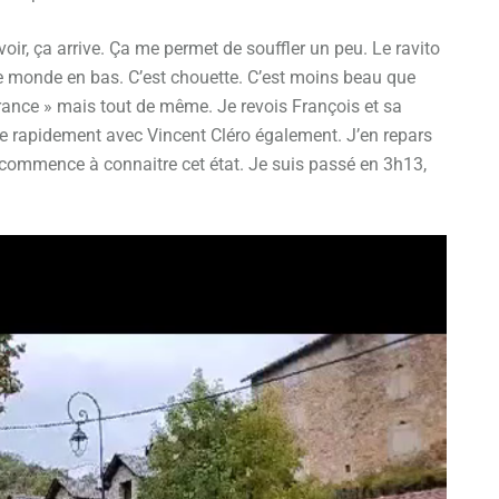
ir, ça arrive. Ça me permet de souffler un peu. Le ravito
le monde en bas. C’est chouette. C’est moins beau que
rance » mais tout de même. Je revois François et sa
e rapidement avec Vincent Cléro également. J’en repars
commence à connaitre cet état. Je suis passé en 3h13,