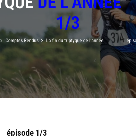
TYQUE
DE L’ANN
1/3
Comptes Rendus
La fin du triptyque de l’année épiso
 épisode 1/3