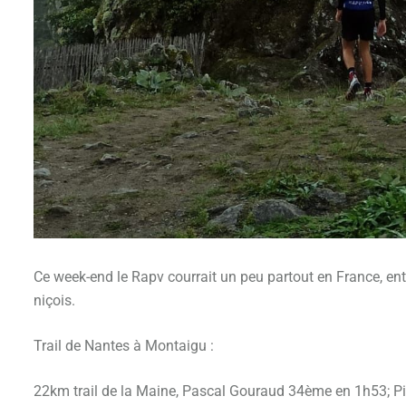
Ce week-end le Rapv courrait un peu partout en France, ent
niçois.
Trail de Nantes à Montaigu :
22km trail de la Maine, Pascal Gouraud 34ème en 1h53; Pi