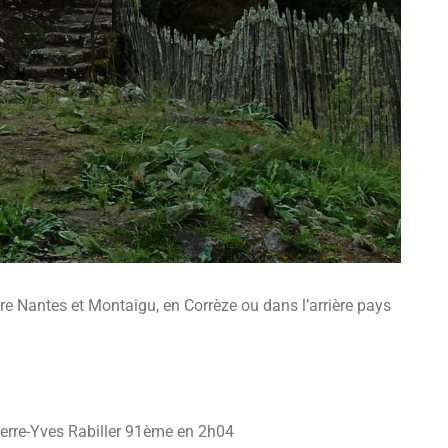
re Nantes et Montaigu, en Corrèze ou dans l’arrière pays
erre-Yves Rabiller 91ème en 2h04