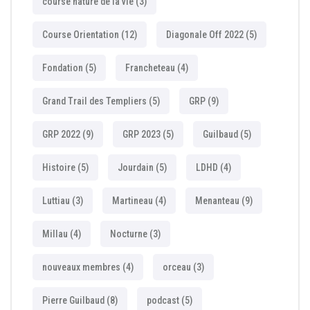
course nature de la vie
(3)
Course Orientation
(12)
Diagonale Off 2022
(5)
Fondation
(5)
Francheteau
(4)
Grand Trail des Templiers
(5)
GRP
(9)
GRP 2022
(9)
GRP 2023
(5)
Guilbaud
(5)
Histoire
(5)
Jourdain
(5)
LDHD
(4)
Luttiau
(3)
Martineau
(4)
Menanteau
(9)
Millau
(4)
Nocturne
(3)
nouveaux membres
(4)
orceau
(3)
Pierre Guilbaud
(8)
podcast
(5)