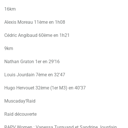
16km
Alexis Moreau 11ème en 1h08
Cédric Angibaud 60ème en 1h21
9km
Nathan Graton 1er en 29’16
Louis Jourdain 7ème en 32’47
Hugo Hervouet 32ème (1er M3) en 40’37
Muscaday’Raid
Raid découverte
RAPV Women : Vanessa Turquand et Sandrine Jourdain