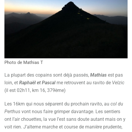
Photo de Mathias T
La plupart des copains sont déjà passés,
Mathias
est pas
loin, et
Raphaël et Pascal
me retrouvent au ravito de
Velzic
(il est 02h11, km 16, 379ème)
Les 16km qui nous séparent du prochain ravito, au
col du
Perthus
vont nous faire grimper davantage. Les sentiers
ont l’air chouettes, la vue l’est sans doute autant mais on y
voit rien. J’alterne marche et course de manière prudente,