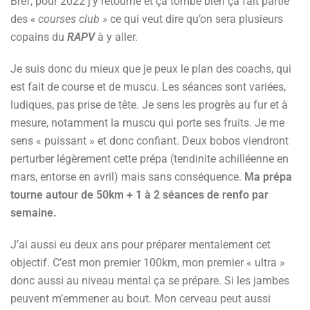
Bref, pour 2022 j’y retourne et ça tombe bien ça fait partie
des
« courses club »
ce qui veut dire qu’on sera plusieurs
copains du
RAPV
à y aller.
Je suis donc du mieux que je peux le plan des coachs, qui
est fait de course et de muscu. Les séances sont variées,
ludiques, pas prise de tête. Je sens les progrès au fur et à
mesure, notamment la muscu qui porte ses fruits. Je me
sens « puissant » et donc confiant. Deux bobos viendront
perturber légèrement cette prépa (tendinite achilléenne en
mars, entorse en avril) mais sans conséquence.
Ma prépa
tourne autour de 50km + 1 à 2 séances de renfo par
semaine.
J’ai aussi eu deux ans pour préparer mentalement cet
objectif. C’est mon premier 100km, mon premier « ultra »
donc aussi au niveau mental ça se prépare. Si les jambes
peuvent m’emmener au bout. Mon cerveau peut aussi