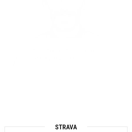
RAID AVENTURE XPÉRIENCE : LE
PODCAST DU RAPV #3
À l’occasion du Vendée Raid, le RAPV vous
propose un nouveau format afin de
découvrir son histoire, le...
STRAVA