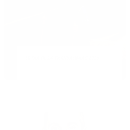
ULTRA DE LA TRANSAUBRAC 2025
D’ailleurs le froid m’avait pris par la main
depuis déjà longtemps. Il voulait
m’emmener un peu plus loin...