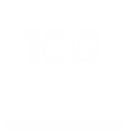
100 MILES : TEASING DE NÖEL 1/3
Inscriptions à venir le 31 décembre. Ca
sent bon le défi entre potes !