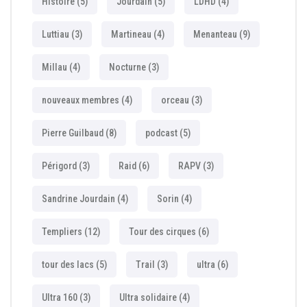
Histoire
(5)
Jourdain
(5)
LDHD
(4)
Luttiau
(3)
Martineau
(4)
Menanteau
(9)
Millau
(4)
Nocturne
(3)
nouveaux membres
(4)
orceau
(3)
Pierre Guilbaud
(8)
podcast
(5)
Périgord
(3)
Raid
(6)
RAPV
(3)
Sandrine Jourdain
(4)
Sorin
(4)
Templiers
(12)
Tour des cirques
(6)
tour des lacs
(5)
Trail
(3)
ultra
(6)
Ultra 160
(3)
Ultra solidaire
(4)